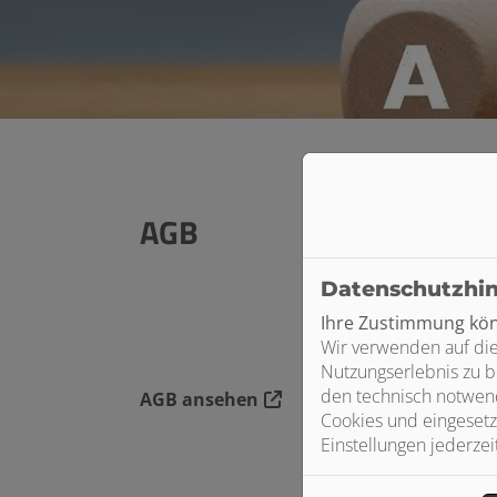
AGB
Datenschutzhi
Ihre Zustimmung könn
Wir verwenden auf die
Nutzungserlebnis zu b
den technisch notwend
AGB ansehen
Cookies und eingesetz
Einstellungen jederzei