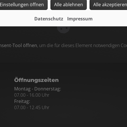
Einstellungen öffnen
Alle ablehnen
Alle akzeptiere
Datenschutz
Impressum
nsent-Tool öffnen
, um die für dieses Element notwendigen Coo
ten
Öffnungszeiten
Montag - Donnerstag:
07.00 - 16.00 Uhr
Freitag:
07.00 - 12.45 Uhr