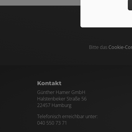
Bitte das
Cookie-Co
Footer - Kontaktdaten und Öffnungszei
Kontakt
Günther Hamer GmbH
Halstenbeker Straße 56
22457 Hamburg
Telefonisch erreichbar unter:
040 550 73 71