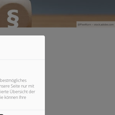
@PixelKorn – stock.adobe.com
 bestmögliches
sere Seite nur mit
ierte Übersicht der
ie können Ihre